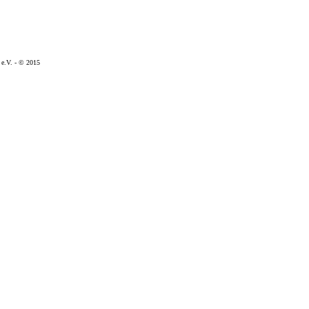
n e.V. - © 2015